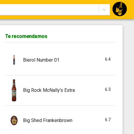
Te recomendamos
6.4
Bierol Number 01
6.3
Big Rock McNally's Extra
6.7
Big Shed Frankenbrown