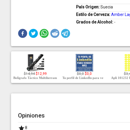
País Origen:
Suecia
Estilo de Cerveza:
Amber La
Grados de Alcohol:
-
$14,94
$12,99
$0,0
$0,0
$3,
Bolígrafo Táctico Multiherram
Tu perfil de LinkedIn para ve
Apli 101232 
Opiniones
8