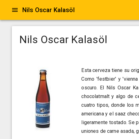
Nils Oscar Kalasöl
Nils Oscar Kalasöl
Esta cerveza tiene su orig
Como 'festbier' y 'vienn
oscuro. El Nils Oscar K
chocolatmalt y algo de c
cuatro tipos, donde los m
americana y el saaz chec
ligeramente tostado. Se 
uniones de carne asada, g