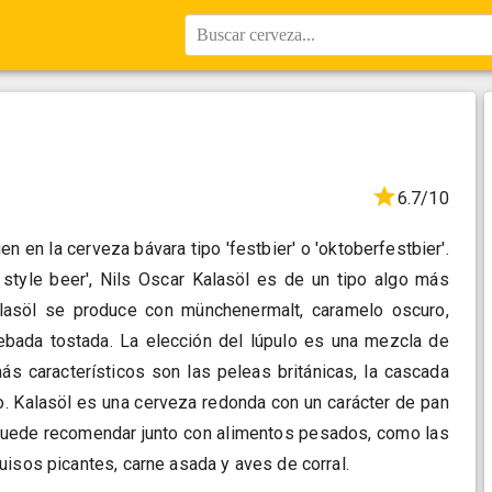
Buscar cerveza...
6.7/10
en en la cerveza bávara tipo 'festbier' o 'oktoberfestbier'.
a style beer', Nils Oscar Kalasöl es de un tipo algo más
alasöl se produce con münchenermalt, caramelo oscuro,
ebada tostada. La elección del lúpulo es una mezcla de
ás característicos son las peleas británicas, la cascada
o. Kalasöl es una cerveza redonda con un carácter de pan
puede recomendar junto con alimentos pesados, como las
uisos picantes, carne asada y aves de corral.