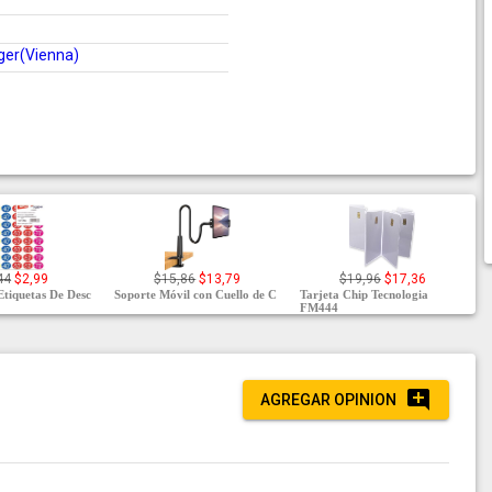
ger(Vienna)
44
$2,99
$15,86
$13,79
$19,96
$17,36
Etiquetas De Desc
Soporte Móvil con Cuello de C
Tarjeta Chip Tecnologia
FM444
AGREGAR OPINION