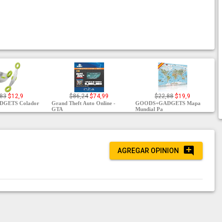
,83
$12,9
$86,24
$74,99
$22,88
$19,9
GETS Colador
Grand Theft Auto Online -
GOODS+GADGETS Mapa
GTA
Mundial Pa
AGREGAR OPINION