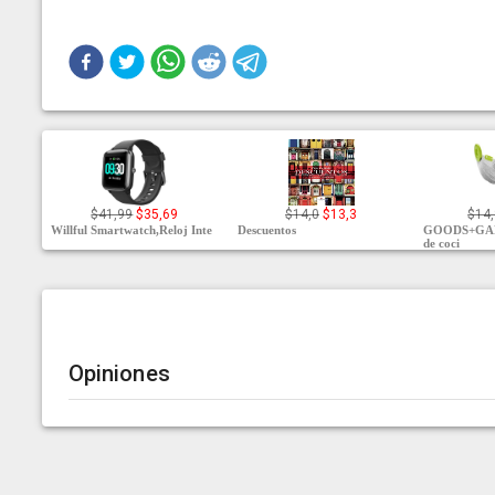
$41,99
$35,69
$14,0
$13,3
$14
Willful Smartwatch,Reloj Inte
Descuentos
GOODS+GAD
de coci
Opiniones