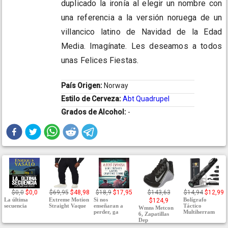
duplicado la ironía al elegir un nombre con
una referencia a la versión noruega de un
villancico latino de Navidad de la Edad
Media. Imagínate. Les deseamos a todos
unas Felices Fiestas.
País Origen:
Norway
Estilo de Cerveza:
Abt Quadrupel
Grados de Alcohol:
-
$0,0
$0,0
$69,95
$48,98
$18,9
$17,95
$143,63
$14,94
$12,99
La última
Extreme Motion
Si nos
Bolígrafo
$124,9
secuencia
Straight Vaque
enseñaran a
Táctico
Wmns Metcon
perder, ga
Multiherram
6, Zapatillas
Dep