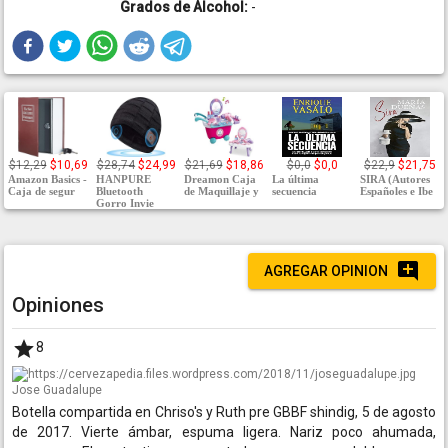
Grados de Alcohol:
-
$12,29
$10,69
$28,74
$24,99
$21,69
$18,86
$0,0
$0,0
$22,9
$21,75
Amazon Basics -
HANPURE
Dreamon Caja
La última
SIRA (Autores
Caja de segur
Bluetooth
de Maquillaje y
secuencia
Españoles e Ibe
Gorro Invie
AGREGAR OPINION
Opiniones
8
Jose Guadalupe
Botella compartida en Chriso's y Ruth pre GBBF shindig, 5 de agosto
de 2017. Vierte ámbar, espuma ligera. Nariz poco ahumada,