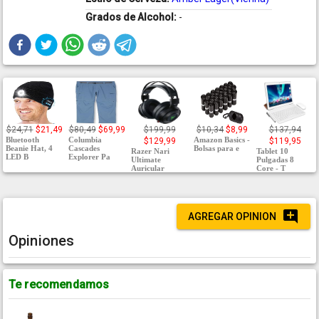
Grados de Alcohol:
-
$24,71
$21,49
$80,49
$69,99
$199,99
$10,34
$8,99
$137,94
Bluetooth
Columbia
Amazon Basics -
$129,99
$119,95
Beanie Hat, 4
Cascades
Bolsas para e
Razer Nari
Tablet 10
LED B
Explorer Pa
Ultimate
Pulgadas 8
Auricular
Core - T
AGREGAR OPINION
Opiniones
Te recomendamos