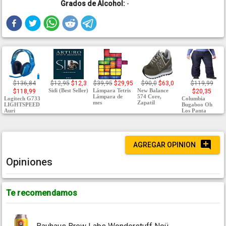
Grados de Alcohol:
-
$136,84
$12,95
$12,3
$39,95
$29,95
$90,0
$63,0
$119,99
Sidi (Best Seller)
Lámpara Tetris
New Balance
$118,99
$20,35
Lámpara de
574 Core,
Logitech G733
Columbia
mes
Zapatil
LIGHTSPEED
Bugaboo Oh
Auri
Los Panta
AGREGAR OPINION
Opiniones
Te recomendamos