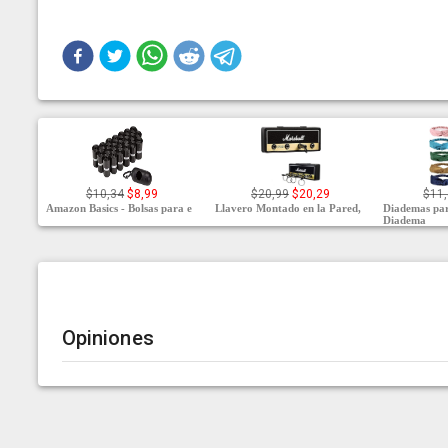
$10,34
$8,99
$20,99
$20,29
$11
Amazon Basics - Bolsas para e
Llavero Montado en la Pared,
Diademas pa
Diadema
Opiniones