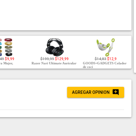
,49
$9,99
$199,99
$129,99
$14,83
$12,9
ra Mujer,
Razer Nari Ultimate Auricular
GOODS+GADGETS Colador
de coci
AGREGAR OPINION