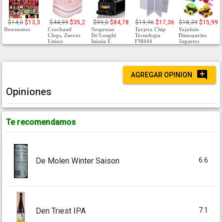
$14,0
$13,3
$44,99
$35,2
$99,0
$84,78
$19,96
$17,36
$18,39
$15,99
Descuentos
Crocband
Nespresso
Tarjeta Chip
Yojoloin
Clogs, Zuecos
De'Longhi
Tecnologia
Dinosaurios
Unisex
Inissia E
FM444
Juguetes
AGREGAR OPINION
Opiniones
Te recomendamos
6.6
De Molen Winter Saison
7.1
Den Triest IPA