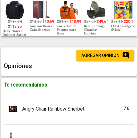
$137,94
$12,29
$10,69
$21,84
$18,99
$57,09
$49,64
$23,16
$20,14
Amazon Basics -
Corrector de
Reef Fanning,
LEGO Gadgets
$119,95
Caja de segur
Postura para
Chanclas
(Klutz)
Helly Hansen
Hom
Hombre
Dubliner Jacket
AGREGAR OPINION
Opiniones
Te recomendamos
7.6
Angry Chair Rainbow Sherbet