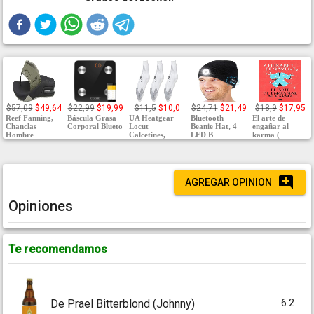
$57,09
$49,64
$22,99
$19,99
$11,5
$10,0
$24,71
$21,49
$18,9
$17,95
Reef Fanning,
Báscula Grasa
UA Heatgear
Bluetooth
El arte de
Chanclas
Corporal Blueto
Locut
Beanie Hat, 4
engañar al
Hombre
Calcetines,
LED B
karma (
AGREGAR OPINION
Opiniones
Te recomendamos
6.2
De Prael Bitterblond (Johnny)