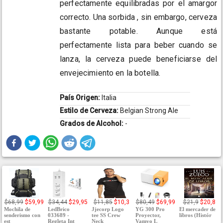
perfectamente equilibradas por el amargor
correcto. Una sorbida , sin embargo, cerveza
bastante potable. Aunque está
perfectamente lista para beber cuando se
lanza, la cerveza puede beneficiarse del
envejecimiento en la botella.
País Origen:
Italia
Estilo de Cerveza:
Belgian Strong Ale
Grados de Alcohol:
-
$68,99
$59,99
$34,44
$29,95
$11,85
$10,3
$80,49
$69,99
$21,9
$20,8
Mochila de
LedBrico
Jjecorp Logo
YG 300 Pro
El mercader de
senderismo con
033689 -
tee SS Crew
Proyector,
libros (Histór
est
Regleta Int
Neck
Vamvo L