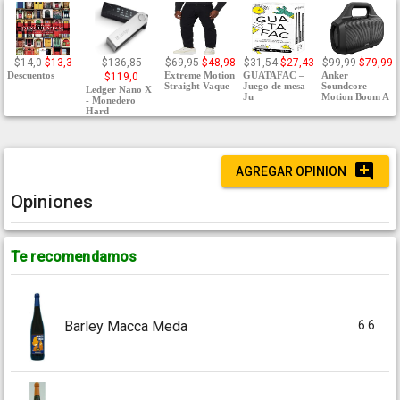
$14,0
$13,3
$136,85
$69,95
$48,98
$31,54
$27,43
$99,99
$79,99
Descuentos
Extreme Motion
GUATAFAC –
Anker
$119,0
Straight Vaque
Juego de mesa -
Soundcore
Ledger Nano X
Ju
Motion Boom A
- Monedero
Hard
AGREGAR OPINION
Opiniones
Te recomendamos
6.6
Barley Macca Meda