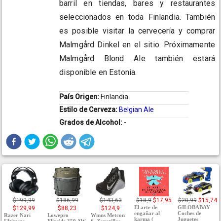
barril en tiendas, bares y restaurantes
seleccionados en toda Finlandia. También
es posible visitar la cervecería y comprar
Malmgård Dinkel en el sitio. Próximamente
Malmgård Blond Ale también estará
disponible en Estonia.
País Origen:
Finlandia
Estilo de Cerveza:
Belgian Ale
Grados de Alcohol:
-
$199,99
$186,99
$143,63
$18,9
$17,95
$20,99
$15,74
El arte de
GILOBABAY
$129,99
$88,23
$124,9
engañar al
Coches de
Razer Nari
Lowepro
Wmns Metcon
karma (
Juguetes
Ultimate
Flipside 350 AW
6, Zapatillas