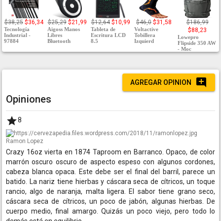
$38,25
$36,34
$25,29
$21,99
$12,64
$10,99
$46,0
$31,58
$186,99
Tecnología
Aigoss Manos
Tableta de
Voltactive
$88,23
Industrial -
Libres
Escritura LCD
Tobillera
Lowepro
97884
Bluetooth
8.5
Izquierd
Flipside 350 AW
- Moc
AGREGAR OPINION
Opiniones
8
Ramon Lopez
Crazy 16oz vierta en 1874 Taproom en Barranco. Opaco, de color
marrón oscuro oscuro de aspecto espeso con algunos cordones,
cabeza blanca opaca. Este debe ser el final del barril, parece un
batido. La nariz tiene hierbas y cáscara seca de cítricos, un toque
rancio, algo de naranja, malta ligera. El sabor tiene grano seco,
cáscara seca de cítricos, un poco de jabón, algunas hierbas. De
cuerpo medio, final amargo. Quizás un poco viejo, pero todo lo
demás está en equilibrio.