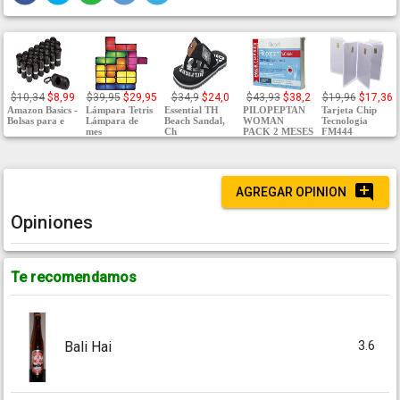
$10,34
$8,99
$39,95
$29,95
$34,9
$24,0
$43,93
$38,2
$19,96
$17,36
Amazon Basics -
Lámpara Tetris
Essential TH
PILOPEPTAN
Tarjeta Chip
Bolsas para e
Lámpara de
Beach Sandal,
WOMAN
Tecnologia
mes
Ch
PACK 2 MESES
FM444
AGREGAR OPINION
Opiniones
Te recomendamos
3.6
Bali Hai