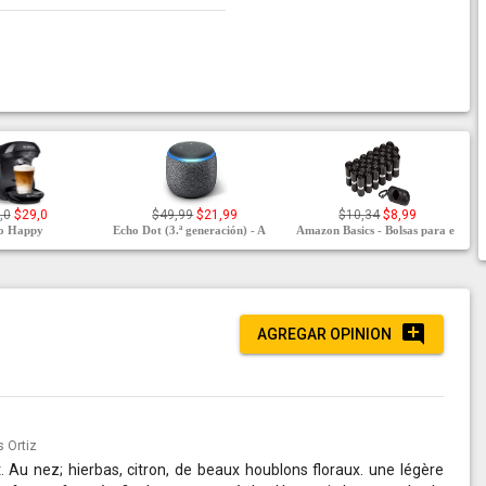
,0
$29,0
$49,99
$21,99
$10,34
$8,99
mo Happy
Echo Dot (3.ª generación) - A
Amazon Basics - Bolsas para e
AGREGAR OPINION
s Ortiz
 Au nez; hierbas, citron, de beaux houblons floraux. une légère