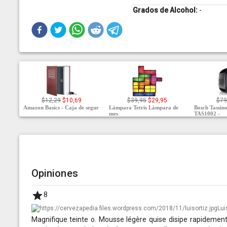
Grados de Alcohol:
-
$12,29
$10,69
$39,95
$29,95
$79
Amazon Basics - Caja de segur
Lámpara Tetris Lámpara de
Bosch Tassi
mes
TAS1002 -
Opiniones
8
Lui
Magnifique teinte o. Mousse légère quise disipe rapidement.