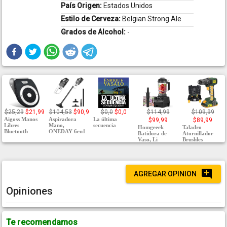
País Origen:
Estados Unidos
Estilo de Cerveza:
Belgian Strong Ale
Grados de Alcohol:
-
$25,29
$21,99
$104,53
$90,9
$0,0
$0,0
$114,99
$109,99
Aigoss Manos
Aspiradora
La última
$99,99
$89,99
Libres
Mano,
secuencia
Homgeeek
Taladro
Bluetooth
ONEDAY 6en1
Batidora de
Atornillador
Vaso, Li
Brushles
AGREGAR OPINION
Opiniones
Te recomendamos