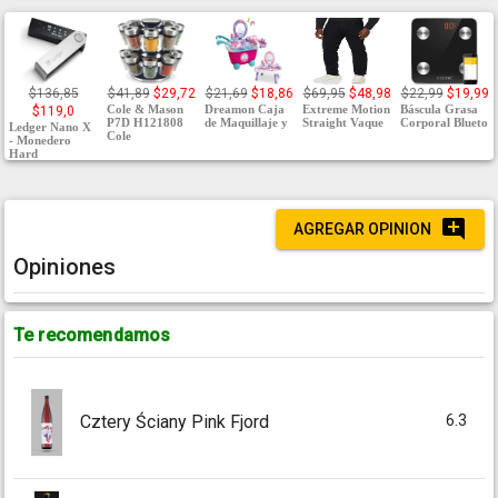
$136,85
$41,89
$29,72
$21,69
$18,86
$69,95
$48,98
$22,99
$19,99
Cole & Mason
Dreamon Caja
Extreme Motion
Báscula Grasa
$119,0
P7D H121808
de Maquillaje y
Straight Vaque
Corporal Blueto
Ledger Nano X
Cole
- Monedero
Hard
AGREGAR OPINION
Opiniones
Te recomendamos
6.3
Cztery Ściany Pink Fjord