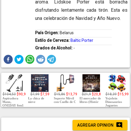
aroma. Lidskoe Porter está borracha
disfrutando lentamente cada tirón. Esta es
una celebración de Navidad y Año Nuevo.
País Origen:
Belarus
Estilo de Cerveza:
Baltic Porter
Grados de Alcohol:
-
$104,53
$90,9
$7,99
$7,59
$15,86
$13,79
$21,9
$20,8
$18,39
$15,99
Aspiradora
La chica de
Soporte Móvil
El mercader de
Yojoloin
Mano,
nieve
con Cuello de C
libros (Histór
Dinosaurios
ONEDAY 6en1
Juguetes
AGREGAR OPINION