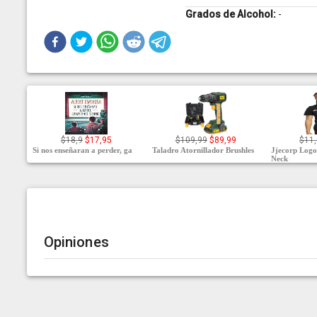
Grados de Alcohol:
-
$18,9
$17,95
$109,99
$89,99
$11
Si nos enseñaran a perder, ga
Taladro Atornillador Brushles
Jjecorp Logo
Neck
Opiniones