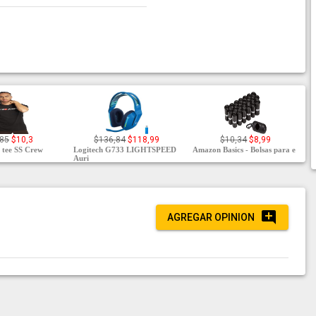
,85
$10,3
$136,84
$118,99
$10,34
$8,99
 tee SS Crew
Logitech G733 LIGHTSPEED
Amazon Basics - Bolsas para e
Auri
AGREGAR OPINION