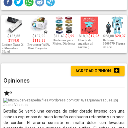
$136,85
$137,99
$11,49
$9,99
$18,9
$17,95
$23,08
$20,07
Diademas para
El arte de
Batman
$119,0
$119,99
Mujer, Diadema
engañar al
6060779 Figura
Ledger Nano X
Proyector WiFi,
karma (
de acci
- Monedero
Mini Proyecto
Hard
AGREGAR OPINION
Opiniones
8
Juana Vazquez
Botella: Se vertió una cerveza de color dorado intenso con una
cabeza espumosa de buen tamaño con buena retención y un poco
de cordón. El aroma consiste en malta dulce con levadura