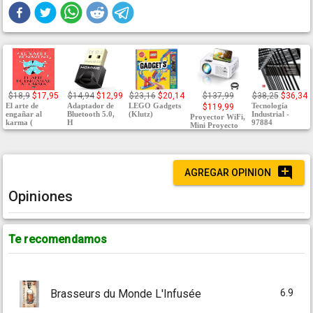
$18,9
$17,95
$14,94
$12,99
$23,16
$20,14
$137,99
$38,25
$36,34
El arte de
Adaptador de
LEGO Gadgets
Tecnología
$119,99
engañar al
Bluetooth 5.0,
(Klutz)
Industrial -
Proyector WiFi,
karma (
H
97884
Mini Proyecto
AGREGAR OPINION
Opiniones
Te recomendamos
6.9
Brasseurs du Monde L'Infusée