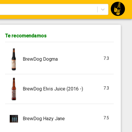
Te recomendamos
7.3
BrewDog Dogma
7.3
BrewDog Elvis Juice (2016 -)
7.5
BrewDog Hazy Jane