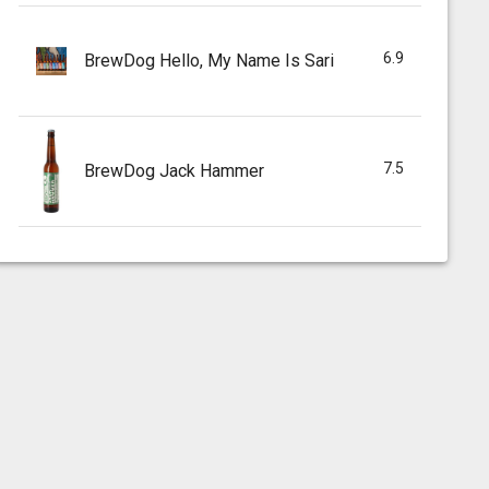
6.9
BrewDog Hello, My Name Is Sari
7.5
BrewDog Jack Hammer