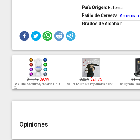
País Origen:
Estonia
Estilo de Cerveza:
American 
Grados de Alcohol:
-
$11,49
$9,99
$22,9
$21,75
$14,
WC luz nocturna, Adoric LED
SIRA (Autores Españoles e Ibe
Bolígrafo Tá
L
Opiniones