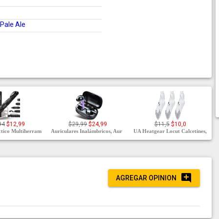
Pale Ale
94
$12,99
$29,99
$24,99
$11,5
$10,0
ctico Multiherram
Auriculares Inalámbricos, Aur
UA Heatgear Locut Calcetines,
AGREGAR OPINION