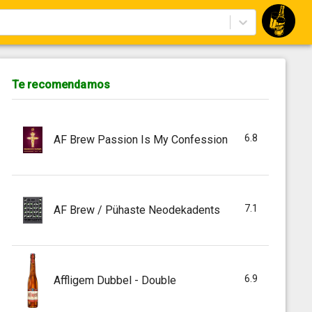
Te recomendamos
6.8
AF Brew Passion Is My Confession
7.1
AF Brew / Pühaste Neodekadents
6.9
Affligem Dubbel - Double