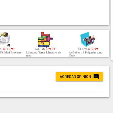
99
$119,99
$39,95
$29,95
$14,94
$12,99
Fi, Mini Proyecto
Lámpara Tetris Lámpara de
AnCoSoo 14 Pulgadas para
mes
Todo
AGREGAR OPINION