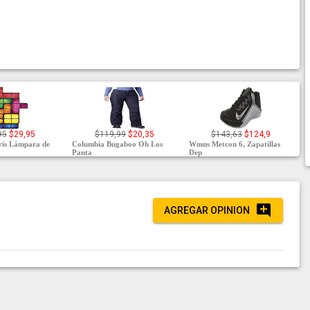
95
$29,95
$119,99
$20,35
$143,63
$124,9
ris Lámpara de
Columbia Bugaboo Oh Los
Wmns Metcon 6, Zapatillas
Panta
Dep
AGREGAR OPINION