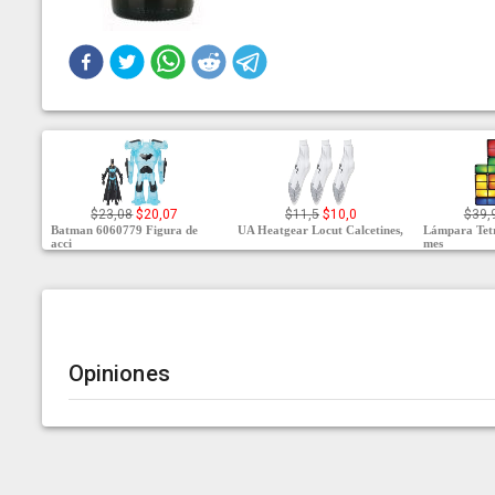
$23,08
$20,07
$11,5
$10,0
$39,
Batman 6060779 Figura de
UA Heatgear Locut Calcetines,
Lámpara Tet
acci
mes
Opiniones