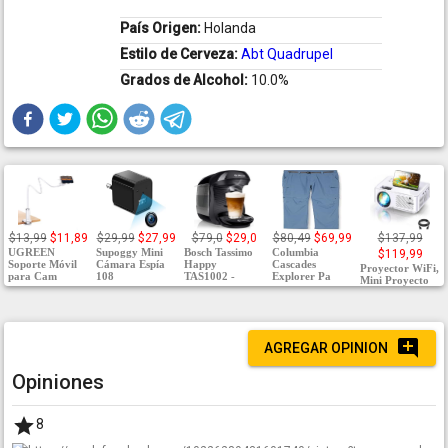
País Origen:
Holanda
Estilo de Cerveza:
Abt Quadrupel
Grados de Alcohol:
10.0%
$13,99
$11,89
$29,99
$27,99
$79,0
$29,0
$80,49
$69,99
$137,99
UGREEN
Supoggy Mini
Bosch Tassimo
Columbia
$119,99
Soporte Móvil
Cámara Espía
Happy
Cascades
Proyector WiFi,
para Cam
108
TAS1002 -
Explorer Pa
Mini Proyecto
AGREGAR OPINION
Opiniones
8