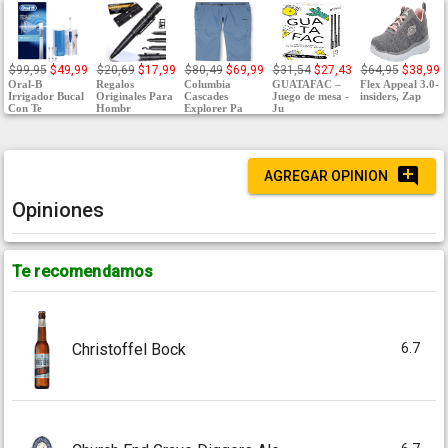
$99,95
$49,99
$20,69
$17,99
$80,49
$69,99
$31,54
$27,43
$64,95
$38,99
Oral-B
Regalos
Columbia
GUATAFAC –
Flex Appeal 3.0-
Irrigador Bucal
Originales Para
Cascades
Juego de mesa -
insiders, Zap
Con Te
Hombr
Explorer Pa
Ju
AGREGAR OPINION
Opiniones
Te recomendamos
6.7
Christoffel Bock