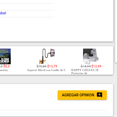
bbel
,0
$0,0
$15,86
$13,79
$14,94
$12,99
cuencia
Soporte Móvil con Cuello de C
HAPPY CHLEA® 20
Protector de
AGREGAR OPINION