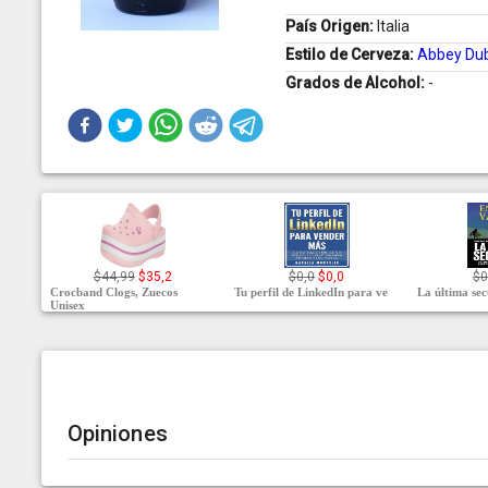
País Origen:
Italia
Estilo de Cerveza:
Abbey Du
Grados de Alcohol:
-
$44,99
$35,2
$0,0
$0,0
$0
Crocband Clogs, Zuecos
Tu perfil de LinkedIn para ve
La última se
Unisex
Opiniones