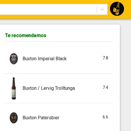
Te recomendamos
7.8
Buxton Imperial Black
7.4
Buxton / Lervig Trolltunga
6.6
Buxton Patersbier