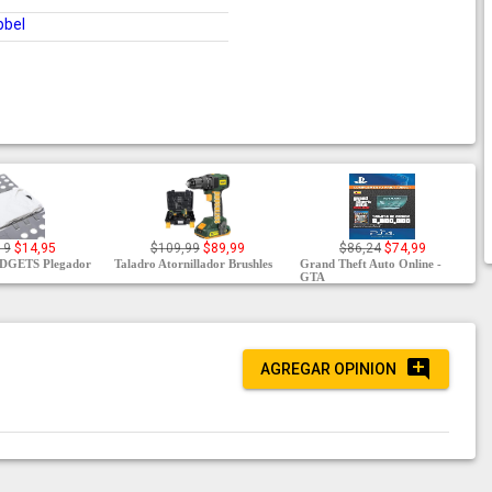
bbel
19
$14,95
$109,99
$89,99
$86,24
$74,99
GETS Plegador
Taladro Atornillador Brushles
Grand Theft Auto Online -
GTA
AGREGAR OPINION