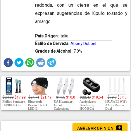
redonda, con un cierre en el que se
expresan sugerencias de lúpulo tostado y
amargo
País Origen:
Italia
Estilo de Cerveza:
Abbey Dubbel
Grados de Alcohol:
7.0%
$24,99
$17,99
$24,71
$21,49
$11,5
$10,0
$22,47
$19,54
$79,0
$34,0
Philips Sonicare
Bluetooth
UA Heatgear
Auriculares
HUAWEI WiFi
HX9042/33 -
Beanie Hat, 4
Locut
Bluetooth,
AX3 - Router
LED B
Calcetines,
HOMSCA
Dual
AGREGAR OPINION