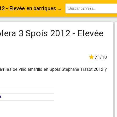
La Franche La Planche Solera 3 Spois 2012 - Elevée en barriques de vin jaune
Buscar cerveza...
lera 3 Spois 2012 - Elevée
7.1/10
arriles de vino amarillo en Spois Stéphane Tissot 2012 y
e