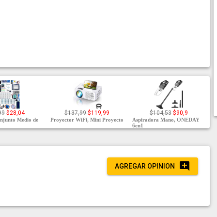
99
$28,04
$137,99
$119,99
$104,53
$90,9
junto Medio de
Proyector WiFi, Mini Proyecto
Aspiradora Mano, ONEDAY
6en1
AGREGAR OPINION