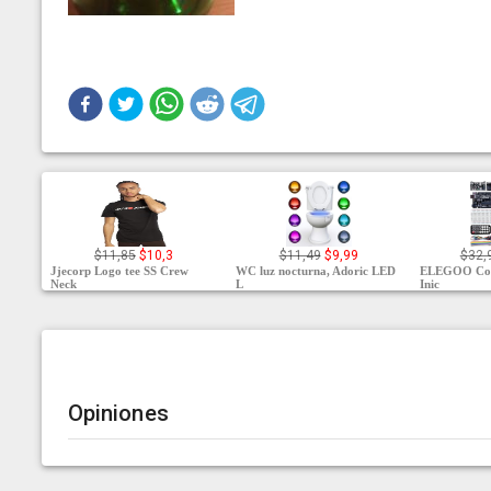
$11,85
$10,3
$11,49
$9,99
$32,
Jjecorp Logo tee SS Crew
WC luz nocturna, Adoric LED
ELEGOO Con
Neck
L
Inic
Opiniones