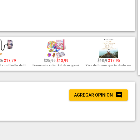
86
$13,79
$25,99
$13,99
$18,9
$17,95
l con Cuello de C
Gamenote color kit de origami
Vive de forma que te duela ma
AGREGAR OPINION