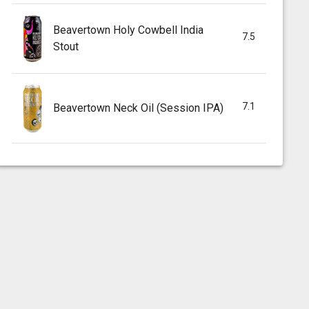
Beavertown Holy Cowbell India
7.5
Stout
7.1
Beavertown Neck Oil (Session IPA)