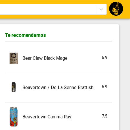
Te recomendamos
6.9
Bear Claw Black Mage
6.9
Beavertown / De La Senne Brattish
7.5
Beavertown Gamma Ray