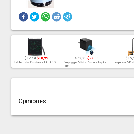
$12,64
$10,99
$29,99
$27,99
$15,
Tableta de Escritura LCD 8.5
Supoggy Mini Cámara Espía
Soporte Móvi
108
Opiniones