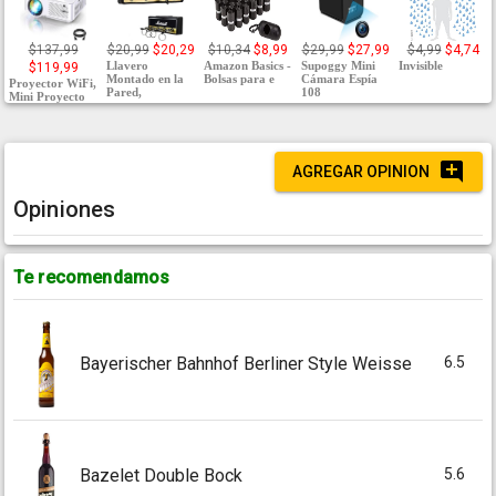
$137,99
$20,99
$20,29
$10,34
$8,99
$29,99
$27,99
$4,99
$4,74
Llavero
Amazon Basics -
Supoggy Mini
Invisible
$119,99
Montado en la
Bolsas para e
Cámara Espía
Proyector WiFi,
Pared,
108
Mini Proyecto
AGREGAR OPINION
Opiniones
Te recomendamos
6.5
Bayerischer Bahnhof Berliner Style Weisse
5.6
Bazelet Double Bock