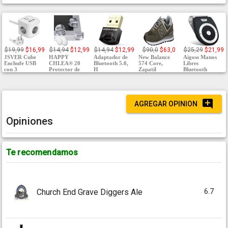
$19,99
$16,99
$14,94
$12,99
$14,94
$12,99
$90,0
$63,0
$25,29
$21,99
JSVER Cube
HAPPY
Adaptador de
New Balance
Aigoss Manos
Enchufe USB
CHLEA® 20
Bluetooth 5.0,
574 Core,
Libres
con 3
Protector de
H
Zapatil
Bluetooth
AGREGAR OPINION
Opiniones
Te recomendamos
6.7
Church End Grave Diggers Ale