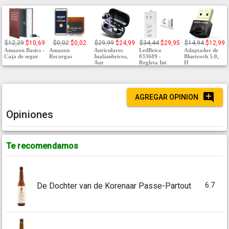
$12,29
$10,69
$0,02
$0,02
$29,99
$24,99
$34,44
$29,95
$14,94
$12,99
Amazon Basics -
Amazon
Auriculares
LedBrico
Adaptador de
Caja de segur
Recargas
Inalámbricos,
033689 -
Bluetooth 5.0,
Aur
Regleta Int
H
AGREGAR OPINION
Opiniones
Te recomendamos
6.7
De Dochter van de Korenaar Passe-Partout