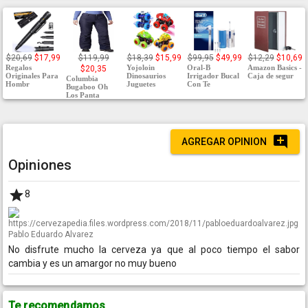
$20,69
$17,99
$119,99
$18,39
$15,99
$99,95
$49,99
$12,29
$10,69
Regalos
Yojoloin
Oral-B
Amazon Basics -
$20,35
Originales Para
Dinosaurios
Irrigador Bucal
Caja de segur
Columbia
Hombr
Juguetes
Con Te
Bugaboo Oh
Los Panta
AGREGAR OPINION
Opiniones
8
Pablo Eduardo Alvarez
No disfrute mucho la cerveza ya que al poco tiempo el sabor
cambia y es un amargor no muy bueno
Te recomendamos