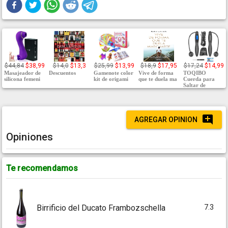
$44,84
$38,99
$14,0
$13,3
$25,99
$13,99
$18,9
$17,95
$17,24
$14,99
Masajeador de
Descuentos
Gamenote color
Vive de forma
TOQIBO
silicona femeni
kit de origami
que te duela ma
Cuerda para
Saltar de
AGREGAR OPINION
Opiniones
Te recomendamos
7.3
Birrificio del Ducato Frambozschella