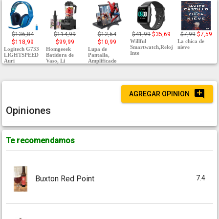
$136,84
$114,99
$12,64
$41,99
$35,69
$7,99
$7,59
Willful
La chica de
$118,99
$99,99
$10,99
Smartwatch,Reloj
nieve
Logitech G733
Homgeeek
Lupa de
Inte
LIGHTSPEED
Batidora de
Pantalla,
Auri
Vaso, Li
Amplificado
AGREGAR OPINION
Opiniones
Te recomendamos
7.4
Buxton Red Point