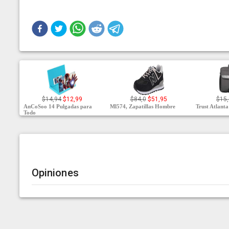
$14,94
$12,99
$84,0
$51,95
$15
AnCoSoo 14 Pulgadas para
Ml574, Zapatillas Hombre
Trust Atlanta
Todo
Opiniones