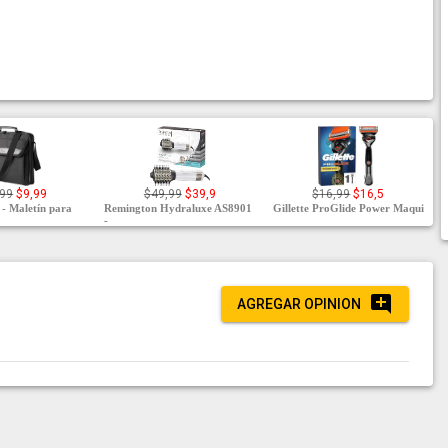
,99
$9,99
$49,99
$39,9
$16,99
$16,5
 - Maletín para
Remington Hydraluxe AS8901
Gillette ProGlide Power Maqui
-
AGREGAR OPINION