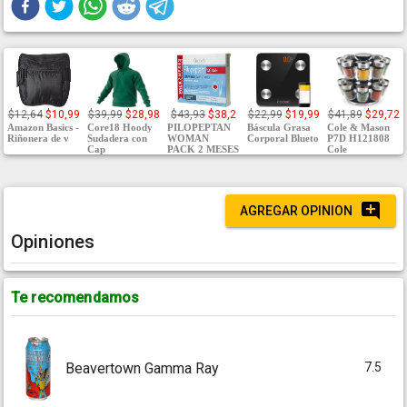
$12,64
$10,99
$39,99
$28,98
$43,93
$38,2
$22,99
$19,99
$41,89
$29,72
Amazon Basics -
Core18 Hoody
PILOPEPTAN
Báscula Grasa
Cole & Mason
Riñonera de v
Sudadera con
WOMAN
Corporal Blueto
P7D H121808
Cap
PACK 2 MESES
Cole
AGREGAR OPINION
Opiniones
Te recomendamos
7.5
Beavertown Gamma Ray