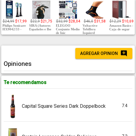
$24,99
$17,99
$22,9
$21,75
$32,99
$28,04
$46,0
$31,58
$12,29
$10,69
Philips Sonicare
SIRA (Autores
ELEGOO
Voltactive
Amazon Basics -
HX9042/33 -
Españoles e Ibe
Conjunto Medio
Tobillera
Caja de segur
de Inic
Izquierd
AGREGAR OPINION
Opiniones
Te recomendamos
7.4
Capital Square Series Dark Doppelbock