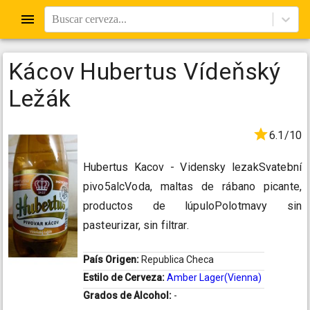
Buscar cerveza...
Kácov Hubertus Vídeňský
Ležák
6.1/10
Hubertus Kacov - Vidensky lezakSvatební
pivo5alcVoda, maltas de rábano picante,
productos de lúpuloPolotmavy sin
pasteurizar, sin filtrar.
País Origen:
Republica Checa
Estilo de Cerveza:
Amber Lager(Vienna)
Grados de Alcohol:
-