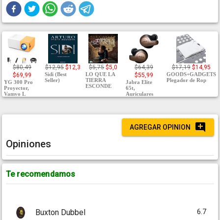
$80,49
$12,95
$12,3
$5,75
$5,0
$64,39
$17,19
$14,95
Sidi (Best
LO QUE LA
GOODS+GADGETS
$69,99
$55,99
Seller)
TIERRA
Plegador de Rop
YG 300 Pro
Jabra Elite
ESCONDE
Proyector,
65t,
Vamvo L
Auriculares
AGREGAR OPINION
Opiniones
Te recomendamos
6.7
Buxton Dubbel