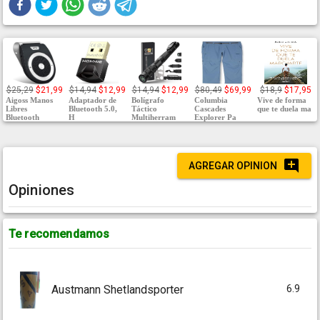
$25,29
$21,99
$14,94
$12,99
$14,94
$12,99
$80,49
$69,99
$18,9
$17,95
Aigoss Manos
Adaptador de
Bolígrafo
Columbia
Vive de forma
Libres
Bluetooth 5.0,
Táctico
Cascades
que te duela ma
Bluetooth
H
Multiherram
Explorer Pa
AGREGAR OPINION
Opiniones
Te recomendamos
6.9
Austmann Shetlandsporter