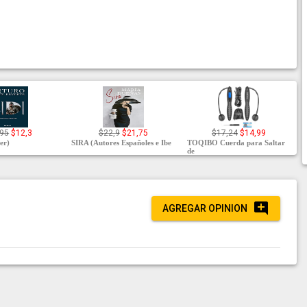
,95
$12,3
$22,9
$21,75
$17,24
$14,99
ler)
SIRA (Autores Españoles e Ibe
TOQIBO Cuerda para Saltar
de
AGREGAR OPINION