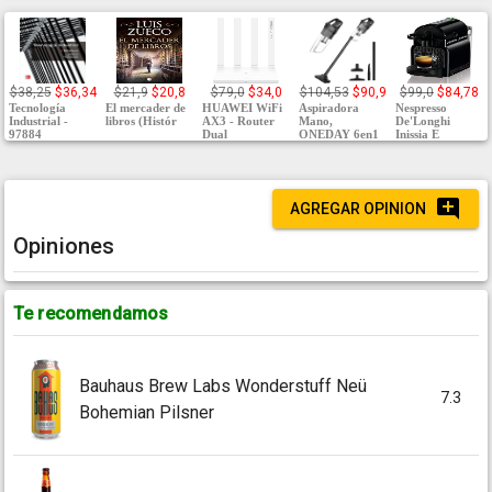
$38,25
$36,34
$21,9
$20,8
$79,0
$34,0
$104,53
$90,9
$99,0
$84,78
Tecnología
El mercader de
HUAWEI WiFi
Aspiradora
Nespresso
Industrial -
libros (Histór
AX3 - Router
Mano,
De'Longhi
97884
Dual
ONEDAY 6en1
Inissia E
AGREGAR OPINION
Opiniones
Te recomendamos
Bauhaus Brew Labs Wonderstuff Neü
7.3
Bohemian Pilsner