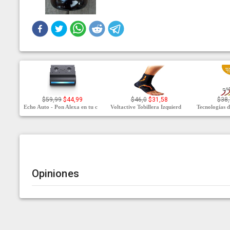
$59,99
$44,99
$46,0
$31,58
$38,
Echo Auto - Pon Alexa en tu c
Voltactive Tobillera Izquierd
Tecnologías 
Opiniones