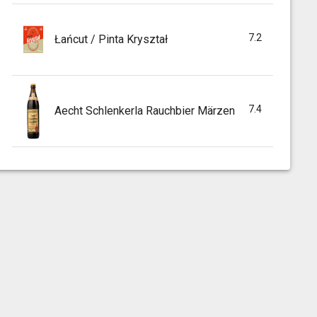
7.2
Łańcut / Pinta Kryształ
7.4
Aecht Schlenkerla Rauchbier Märzen