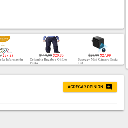
7
$37,29
$119,99
$20,35
$29,99
$27,99
de la Información
Columbia Bugaboo Oh Los
Supoggy Mini Cámara Espía
Panta
108
AGREGAR OPINION