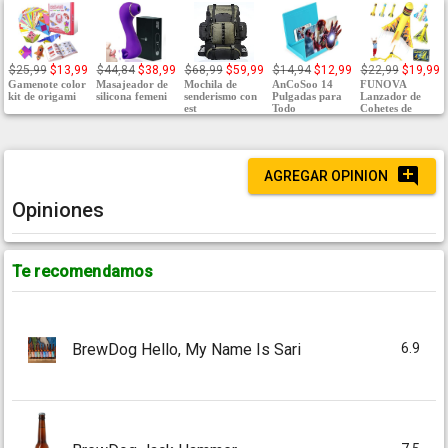
$25,99
$13,99
$44,84
$38,99
$68,99
$59,99
$14,94
$12,99
$22,99
$19,99
Gamenote color
Masajeador de
Mochila de
AnCoSoo 14
FUNOVA
kit de origami
silicona femeni
senderismo con
Pulgadas para
Lanzador de
est
Todo
Cohetes de
AGREGAR OPINION
Opiniones
Te recomendamos
6.9
BrewDog Hello, My Name Is Sari