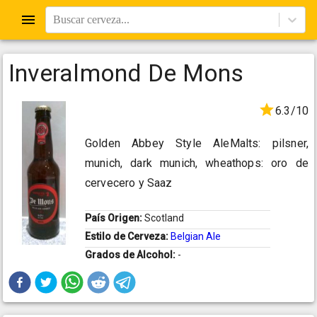
Buscar cerveza...
Inveralmond De Mons
6.3/10
Golden Abbey Style AleMalts: pilsner,
munich, dark munich, wheathops: oro de
cervecero y Saaz
País Origen:
Scotland
Estilo de Cerveza:
Belgian Ale
Grados de Alcohol:
-