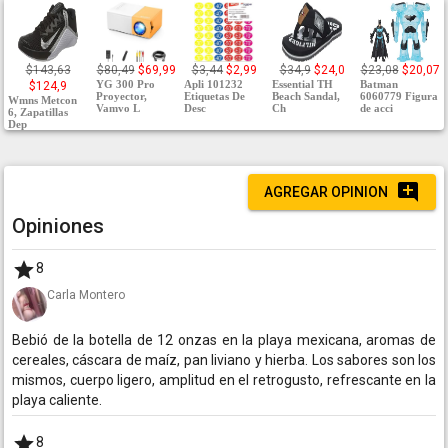
$143,63
$80,49
$69,99
$3,44
$2,99
$34,9
$24,0
$23,08
$20,07
YG 300 Pro
Apli 101232
Essential TH
Batman
$124,9
Proyector,
Etiquetas De
Beach Sandal,
6060779 Figura
Wmns Metcon
Vamvo L
Desc
Ch
de acci
6, Zapatillas
Dep
AGREGAR OPINION
Opiniones
8
Carla Montero
Bebió de la botella de 12 onzas en la playa mexicana, aromas de
cereales, cáscara de maíz, pan liviano y hierba. Los sabores son los
mismos, cuerpo ligero, amplitud en el retrogusto, refrescante en la
playa caliente.
8