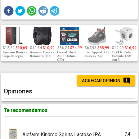
$12,29
$10,69
$12,64
$10,99
$86,24
$74,99
$64,95
$38,99
$19,99
$16,99
Amazon Basics -
Amazon Basics -
Grand Theft
Flex Appeal 3.0-
JSVER Cube
Caja de segur
Riñonera de v
Auto Online -
insiders, Zap
Enchufe USB
GTA
con 3
AGREGAR OPINION
Opiniones
Te recomendamos
7.4
Alefarm Kindred Spirits Lactose IPA