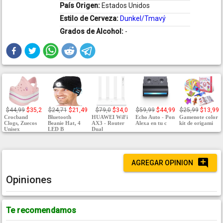
País Origen:
Estados Unidos
Estilo de Cerveza:
Dunkel/Tmavý
Grados de Alcohol:
-
$44,99
$35,2
$24,71
$21,49
$79,0
$34,0
$59,99
$44,99
$25,99
$13,99
Crocband
Bluetooth
HUAWEI WiFi
Echo Auto - Pon
Gamenote color
Clogs, Zuecos
Beanie Hat, 4
AX3 - Router
Alexa en tu c
kit de origami
Unisex
LED B
Dual
AGREGAR OPINION
Opiniones
Te recomendamos